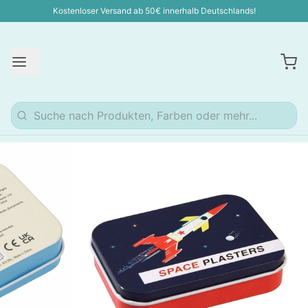
Kostenloser Versand ab 50€ innerhalb Deutschlands!