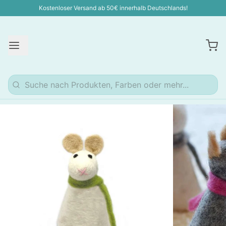
Kostenloser Versand ab 50€ innerhalb Deutschlands!